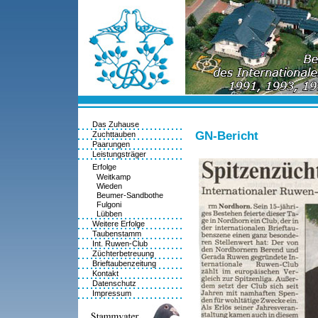
Das Zuhause
GN-Bericht
Zuchttauben
Paarungen
Leistungsträger
Erfolge
Weitkamp
Wieden
Beumer-Sandbothe
Fulgoni
Lübben
Weitere Erfolge
Taubenstamm
Int. Ruwen-Club
Züchterbetreuung
Brieftaubenzeitung
Kontakt
Datenschutz
Impressum